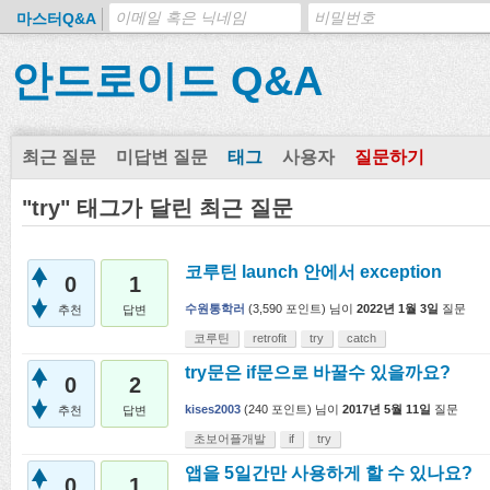
마스터Q&A
안드로이드 Q&A
최근 질문
미답변 질문
태그
사용자
질문하기
"try" 태그가 달린 최근 질문
코루틴 launch 안에서 exception
0
1
수원통학러
(
3,590
포인트)
님이
2022년 1월 3일
질문
추천
답변
코루틴
retrofit
try
catch
try문은 if문으로 바꿀수 있을까요?
0
2
kises2003
(
240
포인트)
님이
2017년 5월 11일
질문
추천
답변
초보어플개발
if
try
앱을 5일간만 사용하게 할 수 있나요?
0
1