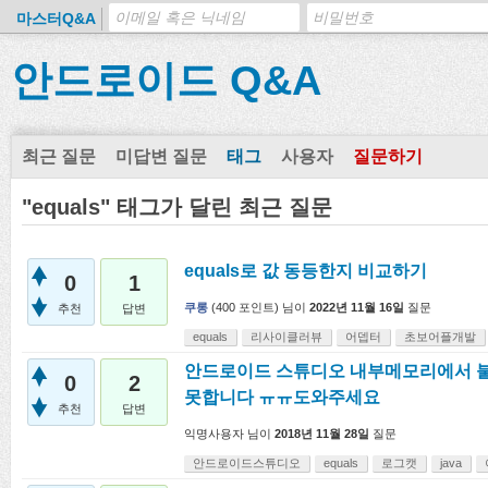
마스터Q&A
안드로이드 Q&A
최근 질문
미답변 질문
태그
사용자
질문하기
"equals" 태그가 달린 최근 질문
equals로 값 동등한지 비교하기
0
1
쿠롱
(
400
포인트)
님이
2022년 11월 16일
질문
추천
답변
equals
리사이클러뷰
어뎁터
초보어플개발
안드로이드 스튜디오 내부메모리에서 불러
0
2
못합니다 ㅠㅠ도와주세요
추천
답변
익명사용자
님이
2018년 11월 28일
질문
안드로이드스튜디오
equals
로그캣
java