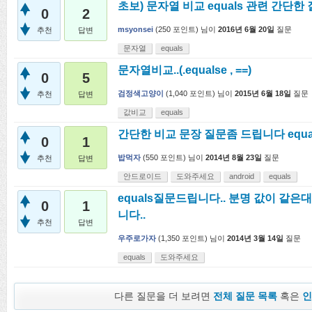
초보) 문자열 비교 equals 관련 간단한
0
2
msyonsei
(
250
포인트)
님이
2016년 6월 20일
질문
추천
답변
문자열
equals
문자열비교..(.equalse , ==)
0
5
검정색고양이
(
1,040
포인트)
님이
2015년 6월 18일
질문
추천
답변
값비교
equals
간단한 비교 문장 질문좀 드립니다 equals
0
1
밥먹자
(
550
포인트)
님이
2014년 8월 23일
질문
추천
답변
안드로이드
도와주세요
android
equals
equals질문드립니다.. 분명 값이 같은
0
1
니다..
추천
답변
우주로가자
(
1,350
포인트)
님이
2014년 3월 14일
질문
equals
도와주세요
다른 질문을 더 보려면
전체 질문 목록
혹은
인