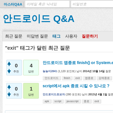
마스터Q&A
안드로이드 Q&A
최근 질문
미답변 질문
태그
사용자
질문하기
"exit" 태그가 달린 최근 질문
안드로이드 앱종료 finish() or System.
0
4
뇽뇽이2841
(
1,120
포인트)
님이
2014년 10월 14일
질문
추천
답변
안드로이드
finish
exit
앱종료
강제종료
script에서 apk 종료 시킬 수 있나요 ?
0
1
안드로이드초보자
(
280
포인트)
님이
2013년 4월 1일
질
추천
답변
apk
script
javascript
종료
exit