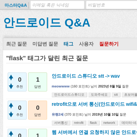
마스터Q&A
안드로이드 Q&A
최근 질문
미답변 질문
태그
사용자
질문하기
"flask" 태그가 달린 최근 질문
안드로이드 스튜디오 stt -> wav
0
1
meowwww
(
160
포인트)
님이
2023년 8월 9일
질문
추천
답변
안드로이드스튜디오
도와주세요
stt
초보어
retrofit으로 서버 통신(안드로이드 wifi&m
0
0
유령2세
(
370
포인트)
님이
2019년 10월 10일
질문
추천
답변
서버통신
retrofit
flask
network
데이터-
웹 서버에서 연결 요청하지 않은 안드로
0
1