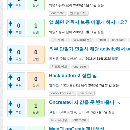
익명사용자
님이
2019년 1월 13일
질문
추천
답변
oncreate
안드로이드
앱 화면 전환시 보통 어떻게 하시나요?
0
1
익명사용자
님이
2019년 1월 11일
질문
추천
답변
안드로이드
액티비티전환
finish
oncreate
외부 단말기 연결시 해당 activity에서 on
0
0
찌선생
(
260
포인트)
님이
2018년 11월 21일
질문
추천
답변
안드로이드
oncreate
Back button 이상한 점...
0
0
알파고
(
4,320
포인트)
님이
2018년 7월 24일
질문
추천
답변
onbackpressed
oncreate
Oncreate에서 값을 못 받아옵니다.
0
1
코린이
(
200
포인트)
님이
2018년 7월 5일
질문
추천
답변
데이터전송
oncreate
Main과 onCreate객체생성