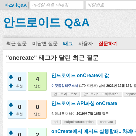
마스터Q&A
안드로이드 Q&A
최근 질문
미답변 질문
태그
사용자
질문하기
"oncreate" 태그가 달린 최근 질문
안드로이드 onCreate에 값
0
4
이것좀알려주소서
(
170
포인트)
님이
2021년 12월 12일
추천
답변
안드로이드초보
안드로이드-도와주세요-
onpost
안드로이드 API파싱 onCreate
0
0
익명사용자
님이
2019년 7월 16일
질문
추천
답변
api
nullpointerexception
oncreate
onCreate에서 메서드 실행할때.. 차례
0
2