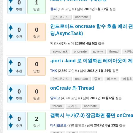
0
1
들찌
(
120
포인트)
님이
2018년 6월 21일
질문
추천
답변
안드로이드
oncreate
안드로이드 oncreate 함수 호출 에러
0
0
딩,AsyncTask)
추천
답변
익명사용자
님이
2018년 4월 5일
질문
asynctask
oncreate
activity
thread
서비
-port / -land 로 이원화된 레이아웃
0
0
THK
(
2,360
포인트)
님이
2018년 1월 24일
질문
추천
답변
안드로이드
oncreate
중복
리소스
이원화
onCreate 와 Thread
0
0
알파고
(
4,320
포인트)
님이
2017년 10월 6일
질문
추천
답변
thread
쓰레드
oncreate
갤럭시 누가(7.0) 잠금화면 풀면 onCrea
0
2
마시멜로로
(
290
포인트)
님이
2017년 8월 23일
질문
추천
답변