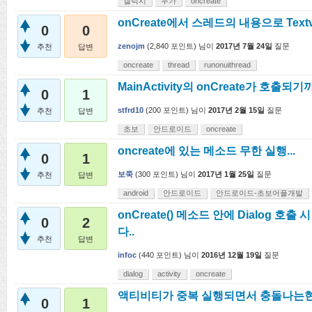
갤럭시
누가
oncreate
onCreate에서 스레드의 내용으로 Textvie
0
0
zenojm
(
2,840
포인트)
님이
2017년 7월 24일
질문
추천
답변
oncreate
thread
runonuithread
MainActivity의 onCreate가 호출되
0
1
stfrd10
(
200
포인트)
님이
2017년 2월 15일
질문
추천
답변
초보
안드로이드
oncreate
oncreate에 있는 메소드 무한 실행...
0
1
보쭉
(
300
포인트)
님이
2017년 1월 25일
질문
추천
답변
android
안드로이드
안드로이드-초보어플개발
onCreate() 메소드 안에 Dialog 호
0
2
다..
추천
답변
infoc
(
440
포인트)
님이
2016년 12월 19일
질문
dialog
activity
oncreate
액티비티가 중복 실행되면서 충돌나는현
0
1