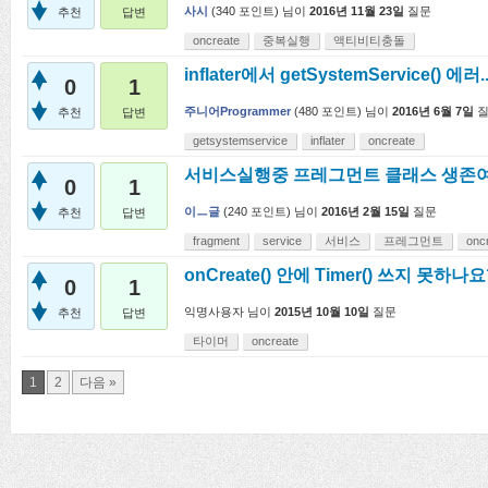
사시
(
340
포인트)
님이
2016년 11월 23일
질문
추천
답변
oncreate
중복실행
액티비티충돌
inflater에서 getSystemService() 에러.
0
1
주니어Programmer
(
480
포인트)
님이
2016년 6월 7일
추천
답변
getsystemservice
inflater
oncreate
서비스실행중 프레그먼트 클래스 생존
0
1
이ㅡ글
(
240
포인트)
님이
2016년 2월 15일
질문
추천
답변
fragment
service
서비스
프레그먼트
onc
onCreate() 안에 Timer() 쓰지 못하나요
0
1
익명사용자
님이
2015년 10월 10일
질문
추천
답변
타이머
oncreate
1
2
다음 »