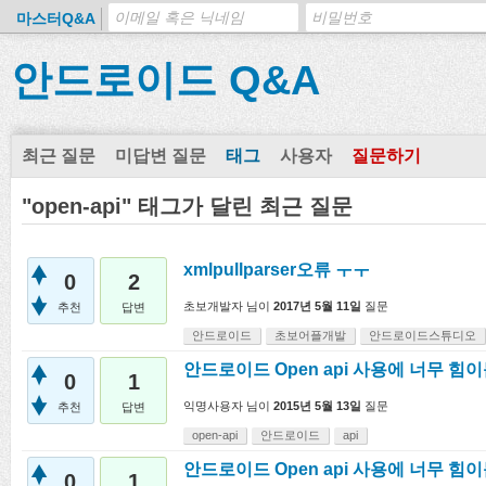
마스터Q&A
안드로이드 Q&A
최근 질문
미답변 질문
태그
사용자
질문하기
"open-api" 태그가 달린 최근 질문
xmlpullparser오류 ㅜㅜ
0
2
초보개발자
님이
2017년 5월 11일
질문
추천
답변
안드로이드
초보어플개발
안드로이드스튜디오
안드로이드 Open api 사용에 너무 힘
0
1
익명사용자
님이
2015년 5월 13일
질문
추천
답변
open-api
안드로이드
api
안드로이드 Open api 사용에 너무 힘
0
1