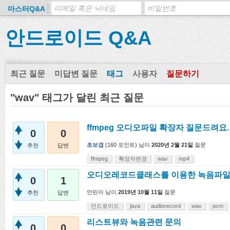
마스터Q&A
안드로이드 Q&A
최근 질문
미답변 질문
태그
사용자
질문하기
"wav" 태그가 달린 최근 질문
ffmpeg 오디오파일 확장자 질문드려요.
0
0
초보갭
(
160
포인트)
님이
2020년 2월 21일
질문
추천
답변
ffmpeg
확장자변경
wav
mp4
오디오레코드클래스를 이용한 녹음파일
0
1
안린이
님이
2019년 10월 11일
질문
추천
답변
안드로이드
java
audiorecord
wav
pcm
리스트뷰와 녹음관련 문의
0
0