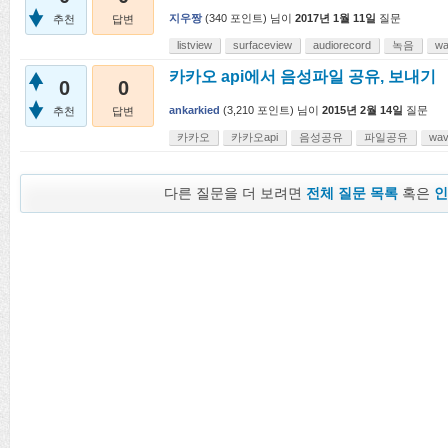
지우짱
(
340
포인트)
님이
2017년 1월 11일
질문
추천
답변
listview
surfaceview
audiorecord
녹음
w
카카오 api에서 음성파일 공유, 보내기
0
0
ankarkied
(
3,210
포인트)
님이
2015년 2월 14일
질문
추천
답변
카카오
카카오api
음성공유
파일공유
wa
다른 질문을 더 보려면
전체 질문 목록
혹은
인