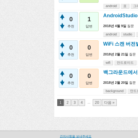
android
표
그
AndroidStud
0
1
2018년 4월 9일
질문
추천
답변
android
studio
WiFi 스캔 버
0
0
2018년 2월 21일
질문
추천
답변
wifi
안드로이드
백그라운드에서 W
0
0
2018년 2월 20일
질문
추천
답변
background
안드
...
1
2
3
4
20
다음 »
건의사항을 보내주세요