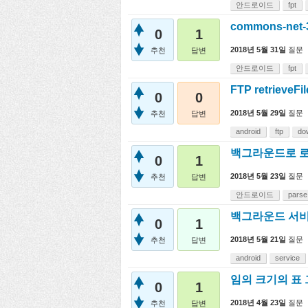
안드로이드
fpt
commons-net
0
1
2018년 5월 31일
질문
추천
답변
안드로이드
fpt
FTP retriev
0
0
2018년 5월 29일
질문
추천
답변
android
ftp
do
백그라운드로 로
0
1
2018년 5월 23일
질문
추천
답변
안드로이드
parse
백그라운드 서비
0
1
2018년 5월 21일
질문
추천
답변
android
service
임의 크기의 표
0
1
2018년 4월 23일
질문
추천
답변