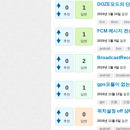
DOZE모드의 
0
1
2019년 1월 10일
질문
추천
답변
fcm
doze
clou
FCM 메시지 
0
1
2019년 1월 9일
질문
추천
답변
android
fcm
BroadcastR
0
2
2019년 1월 4일
질문
추천
답변
android
broadcast
gps모듈이 없
0
1
2018년 11월 12일
질문
추천
답변
gps
모듈
단말
위치설정 off 상
0
0
2018년 11월 6일
질문
추천
답변
android
backgrou