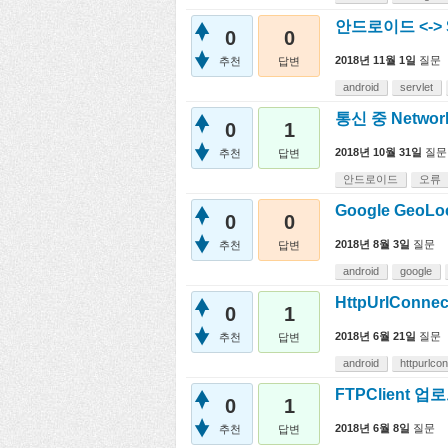
안드로이드 <-> S
0
0
2018년 11월 1일
질문
추천
답변
android
servlet
통신 중 Network
0
1
2018년 10월 31일
질문
추천
답변
안드로이드
오류
Google GeoL
0
0
2018년 8월 3일
질문
추천
답변
android
google
HttpUrlConn
0
1
2018년 6월 21일
질문
추천
답변
android
httpurlco
FTPClient
0
1
2018년 6월 8일
질문
추천
답변