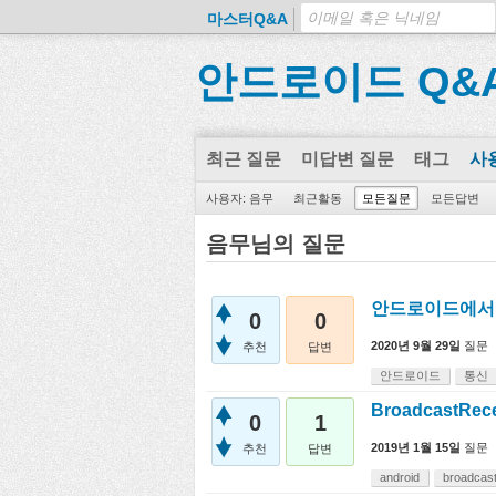
마스터Q&A
안드로이드 Q&
최근 질문
미답변 질문
태그
사
사용자: 음무
최근활동
모든질문
모든답변
음무님의 질문
안드로이드에서 
0
0
2020년 9월 29일
질문
추천
답변
안드로이드
통신
BroadcastR
0
1
2019년 1월 15일
질문
추천
답변
android
broadcas