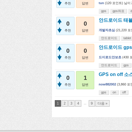
tun
(
120
포인트)
님이
추천
답변
gps
gps좌표
d
안드로이드 태블
0
0
개발자초심
(
21,220
포
추천
답변
안드로이드
tablet
안드로이드 gps
0
0
드이로드안보초
(
430
포
추천
답변
안드로이드
gps
GPS on off
0
1
now882002
(
3,860
포인
추천
답변
gps
on
off
...
1
2
3
4
9
다음 »