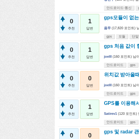
안드로이드-통신
gps모듈이 없
0
1
음무
(
17,820
포인트)
추천
답변
gps
모듈
단말
gps 처음 값이 
0
1
joelll
(
160
포인트)
님
추천
답변
안드로이드
gps
위치값 받아올때 
0
0
joelll
(
160
포인트)
님
추천
답변
안드로이드
gps
GPS를 이용해서
0
1
Satirev1
(
120
포인트)
추천
답변
안드로이드
gps
gps 및 rada
0
0