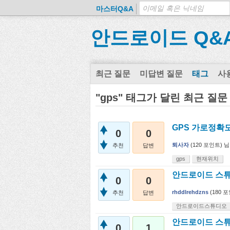
마스터Q&A
안드로이드 Q&
최근 질문
미답변 질문
태그
사
"gps" 태그가 달린 최근 질문
GPS 가로정확
0
0
퇴사자
(
120
포인트)
님
추천
답변
gps
현재위치
안드로이드 스튜
0
0
rhddlrehdzns
(
180
포
추천
답변
안드로이드스튜디오
안드로이드 스튜
0
1