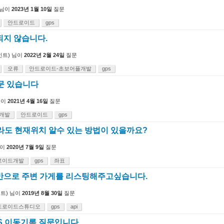
님이
2023년 1월 10일
질문
안드로이드
gps
되지 않습니다.
트)
님이
2022년 2월 24일
질문
오류
안드로이드-초보어플개발
gps
질문 있습니다
님이
2021년 4월 16일
질문
개발
안드로이드
gps
더라도 현재위치 알수 있는 방법이 있을까요?
이
2020년 7월 9일
질문
로이드개발
gps
좌표
반으로 주변 가게를 리스팅해주고싶습니다.
트)
님이
2019년 8월 30일
질문
드로이드스튜디오
gps
api
S 이동기록 질문입니다.