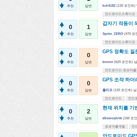
kch4182
(
120
포인트)
추천
답변
안드로이드스튜디오
갑자기 작동이 
0
1
Sprite_ZERO
(
470
포인
추천
답변
안드로이드스튜디오
GPS 정확도 
0
0
bonon
(
620
포인트)
추천
답변
안드로이드-초보어플
GPS 조작 하
0
0
플리프
(
120
포인트)
님
추천
답변
안드로이드
안드
현재 위치를 기
0
2
dbswoqhrtk
(
160
포인
추천
답변
초보어플개발
안
안드로이드 GP