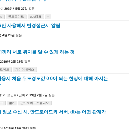
님이
2019년 5월 27일
질문
ps
안드로이드
gps좌표
-
S만 사용해서 반경접근시 알림
년 4월 29일
질문
끼리 서로 위치를 알 수 있게 하는 것
2019년 2월 23일
질문
로이드
파이어베이스
용시 처음 위도경도값 0 0이 되는 현상에 대해 아시는
?
(
120
포인트)
님이
2019년 2월 2일
질문
좌표
gps
안드로이드스튜디오
치 정보 수신 시, 안드로이드와 서버, db는 어떤 관계가
이
2018년 11월 26일
질문