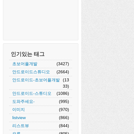
인기있는 태그
초보어플개발
(3427)
안드로이드스튜디오
(2664)
안드로이드-초보어플개발
(13
33)
안드로이드-스튜디오
(1086)
도와주세요-
(995)
이미지
(970)
listview
(866)
리스트뷰
(844)
오류
(805)