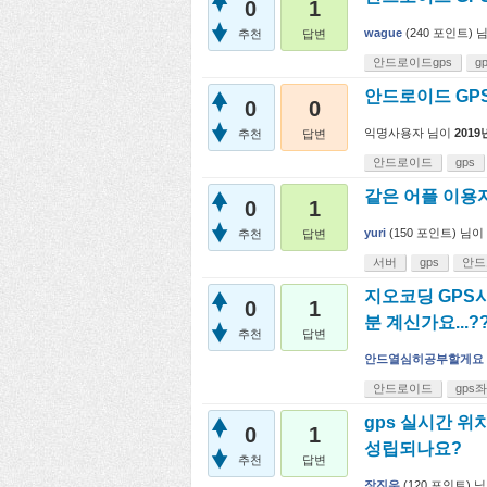
0
1
wague
(
240
포인트)
추천
답변
안드로이드gps
g
안드로이드 GP
0
0
익명사용자
님이
2019
추천
답변
안드로이드
gps
같은 어플 이용자
0
1
yuri
(
150
포인트)
님이
추천
답변
서버
gps
안드
지오코딩 GPS사
0
1
분 계신가요...?
추천
답변
안드열심히공부할게요
안드로이드
gps
gps 실시간 위
0
1
성립되나요?
추천
답변
장진우
(
120
포인트)
님