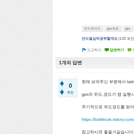
안드로이드
gps좌표
gps
안드열심히공부할게요
(
120
포인
1개의 답변
현재 보여주신 부분에서 lati
0
추천
gps의 위도,경도가 앱 실행
주기적으로 위도경도를 받아
https://bottlecok.tistory.com
참고하시면 좋을거같습니다