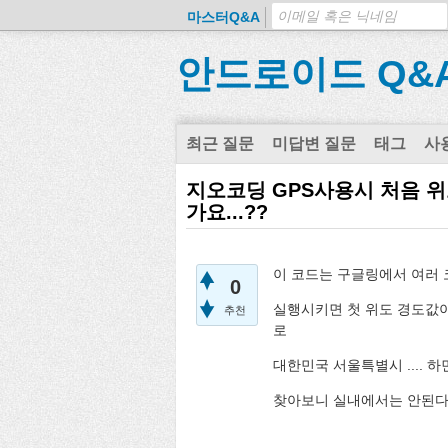
마스터Q&A
안드로이드 Q&
최근 질문
미답변 질문
태그
사
지오코딩 GPS사용시 처음 위
가요...??
이 코드는 구글링에서 여러
0
실행시키면 첫 위도 경도값이
추천
로
대한민국 서울특별시 ....
찾아보니 실내에서는 안된다는