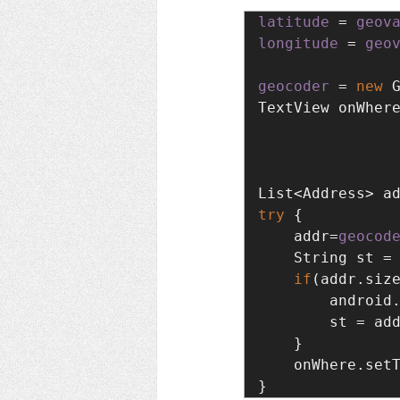
latitude 
= 
geov
longitude 
= 
geo
geocoder 
= 
new 
TextView onWher
List<Address> a
try 
{

    addr=
geocod
String st =
    if
(addr.siz
        android
st = ad
}

    onWhere.set
}