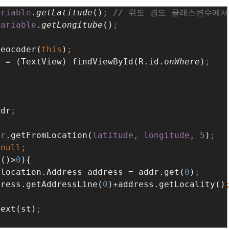
ariable
.
getLatitude
()
; 
variable
.
getLongitube
()
Geocoder(
this
)
e = (TextView) findViewById(R.id.
onWhere
)
ddr
er
.getFromLocation(
latitude
, 
longitude
, 
5
)
 
e()>
0
){

.location.Address address = addr.get(
0
)
dress.getAddressLine(
0
)+address.getLocality()
Text(st)