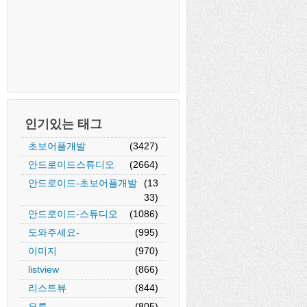
인기있는 태그
초보어플개발
(3427)
안드로이드스튜디오
(2664)
안드로이드-초보어플개발
(13
33)
안드로이드-스튜디오
(1086)
도와주세요-
(995)
이미지
(970)
listview
(866)
리스트뷰
(844)
오류
(805)