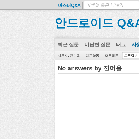
마스터Q&A
안드로이드 Q&
최근 질문
미답변 질문
태그
사
사용자: 진여울
최근활동
모든질문
모든답변
No answers by 진여울