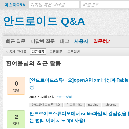
마스터Q&A
안드로이드 Q&A
최근 질문
미답변 질문
태그
사용자
질문하기
사용자: 진여울
최근활동
모든질문
모든답변
진여울님의 최근 활동
[안드로이드스튜디오]openAPI xml파싱과 Table
0
성
답변
2016년 12월 18일
댓글 수정됨
안드로이드스튜디오
안드로이드
parsing
tablerow
안드로이드스튜디오에서 sqlite파일의 컬럼값을
2
는 법(네이버 지도 api 사용)
답변