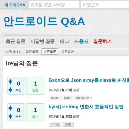
마스터Q&A
안드로이드 Q&A
최근 질문
미답변 질문
태그
사용자
질문하기
사용자: ire
최근활동
모든질문
모든답변
ire님의 질문
Gson으로 Json array를 class로 
0
1
2019년 3월 27일
질문
추천
답변
gson
json
jsonarray
byte[] > string 변환시 효율적인 방법
0
1
2018년 8월 22일
질문
추천
답변
string
변환