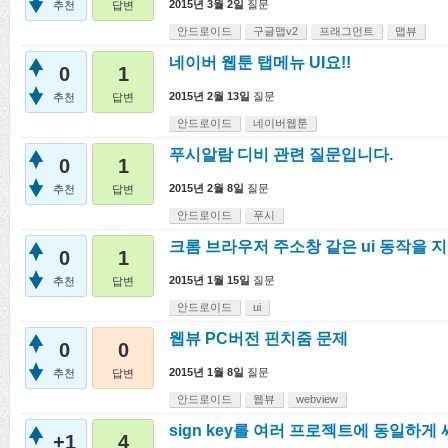
2015년 3월 2일
질문
추천
답변
안드로이드
구글맵v2
프래그먼트
맵뷰
네이버 웹툰 탭메뉴 UI요!!
0
1
2015년 2월 13일
질문
추천
답변
안드로이드
네이버웹툰
푸시알람 디비 관련 질문입니다.
0
1
2015년 2월 8일
질문
추천
답변
안드로이드
푸시
크롬 브라우저 주소창 같은 ui 동작을 
0
1
2015년 1월 15일
질문
추천
답변
안드로이드
ui
웹뷰 PC버전 핀치줌 문제
0
0
2015년 1월 8일
질문
추천
답변
안드로이드
웹뷰
webview
sign key를 여러 프로젝트에 동일하게
+1
4