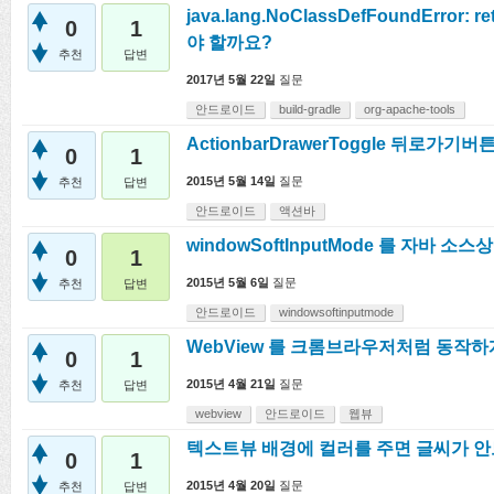
java.lang.NoClassDefFoundError: 
0
1
야 할까요?
추천
답변
2017년 5월 22일
질문
안드로이드
build-gradle
org-apache-tools
ActionbarDrawerToggle 뒤로가기
0
1
2015년 5월 14일
질문
추천
답변
안드로이드
액션바
windowSoftInputMode 를 자바 
0
1
2015년 5월 6일
질문
추천
답변
안드로이드
windowsoftinputmode
WebView 를 크롬브라우저처럼 동작
0
1
2015년 4월 21일
질문
추천
답변
webview
안드로이드
웹뷰
텍스트뷰 배경에 컬러를 주면 글씨가 
0
1
2015년 4월 20일
질문
추천
답변