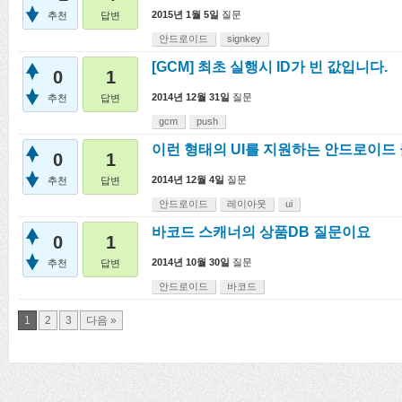
2015년 1월 5일
질문
추천
답변
안드로이드
signkey
[GCM] 최초 실행시 ID가 빈 값입니다.
0
1
2014년 12월 31일
질문
추천
답변
gcm
push
이런 형태의 UI를 지원하는 안드로이드
0
1
2014년 12월 4일
질문
추천
답변
안드로이드
레이아웃
ui
바코드 스캐너의 상품DB 질문이요
0
1
2014년 10월 30일
질문
추천
답변
안드로이드
바코드
1
2
3
다음 »