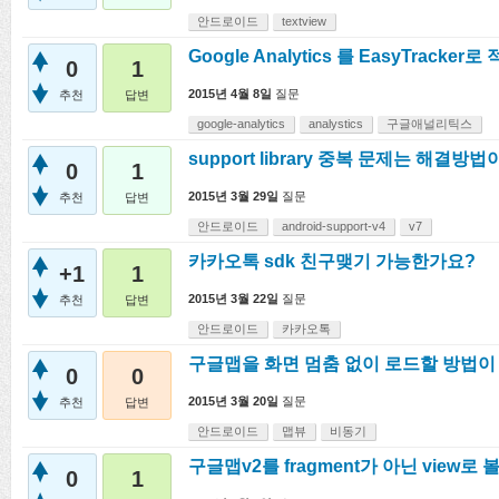
안드로이드
textview
Google Analytics 를 EasyTracke
0
1
2015년 4월 8일
질문
추천
답변
google-analytics
analystics
구글애널리틱스
support library 중복 문제는 해결방
0
1
2015년 3월 29일
질문
추천
답변
안드로이드
android-support-v4
v7
카카오톡 sdk 친구맺기 가능한가요?
+1
1
2015년 3월 22일
질문
추천
답변
안드로이드
카카오톡
구글맵을 화면 멈춤 없이 로드할 방법이
0
0
2015년 3월 20일
질문
추천
답변
안드로이드
맵뷰
비동기
구글맵v2를 fragment가 아닌 view로
0
1