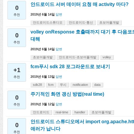
안드로이드 서버 데이터 요청 매 activity 마다?
0
2019년 6월 14일
답변
추천
안드로이드스튜디오
안드로이드-통신
초보어플개발
volley onResponse 호출때까지 대기 후 다
0
대해
추천
2019년 6월 14일
답변
초보어플개발
안드로이드-초보어플개발
volley
fcm푸시 sdk 28 포그라운드로 보내기
+1
2019년 6월 13일
답변
추천
sdk28
fcm
푸시
notification
data
주기적인 화면 갱신 방법(real time)
0
2019년 3월 12일
답변
추천
안드로이드
real-time
handler
초보어플개발
안드로이드 스튜디오에서 import org.apache.http
0
애러가 납니다
추천