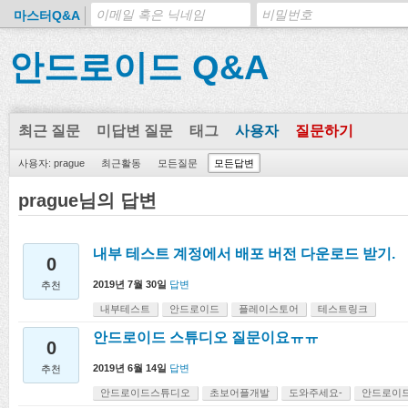
마스터Q&A
안드로이드 Q&A
최근 질문
미답변 질문
태그
사용자
질문하기
사용자: prague
최근활동
모든질문
모든답변
prague님의 답변
내부 테스트 계정에서 배포 버전 다운로드 받기.
0
2019년 7월 30일
답변
추천
내부테스트
안드로이드
플레이스토어
테스트링크
안드로이드 스튜디오 질문이요ㅠㅠ
0
2019년 6월 14일
답변
추천
안드로이드스튜디오
초보어플개발
도와주세요-
안드로이