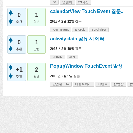
txt
앱설치
txt저장
calendarView Touch Event 질문..
0
1
2015년 2월 12일
질문
추천
답변
touchevent
android
scrollview
activity data 공유 시 에러
0
1
2015년 2월 10일
질문
추천
답변
activity
공유
PopupWindow TouchEvent 발생
+1
2
2015년 2월 5일
질문
추천
답변
팝업윈도우
이벤트처리
이벤트
팝업창
팝