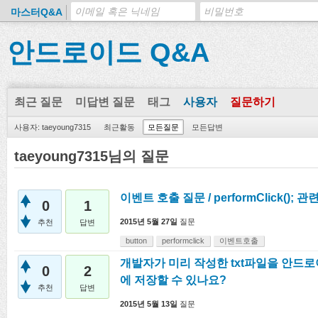
마스터Q&A
안드로이드 Q&A
최근 질문
미답변 질문
태그
사용자
질문하기
사용자: taeyoung7315
최근활동
모든질문
모든답변
taeyoung7315님의 질문
이벤트 호출 질문 / performClick(); 관
0
1
2015년 5월 27일
질문
추천
답변
button
performclick
이벤트호출
개발자가 미리 작성한 txt파일을 안드
0
2
에 저장할 수 있나요?
추천
답변
2015년 5월 13일
질문