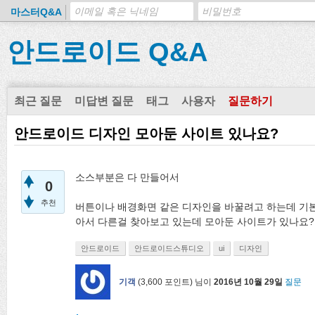
마스터Q&A
안드로이드 Q&A
최근 질문
미답변 질문
태그
사용자
질문하기
안드로이드 디자인 모아둔 사이트 있나요?
소스부분은 다 만들어서
0
추천
버튼이나 배경화면 같은 디자인을 바꿀려고 하는데 기본
아서 다른걸 찾아보고 있는데 모아둔 사이트가 있나요?
안드로이드
안드로이드스튜디오
ui
디자인
기객
(
3,600
포인트)
님이
2016년 10월 29일
질문