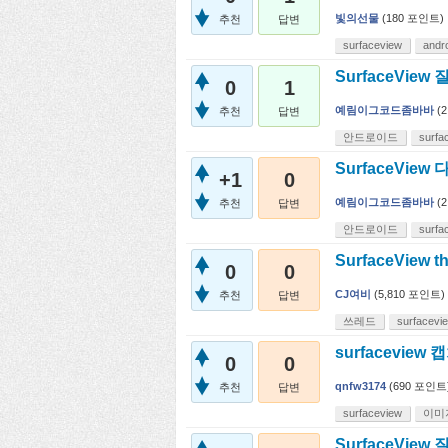
빛의선물
(
180
포인트)
추천
답변
surfaceview
andr
SurfaceVie
0
1
예림이그코드좀바바
(
2
추천
답변
안드로이드
surfa
SurfaceVie
+1
0
예림이그코드좀바바
(
2
추천
답변
안드로이드
surfa
SurfaceView
0
0
CJ여비
(
5,810
포인트)
추천
답변
쓰레드
surfacevi
surfacevie
0
0
qnfw3174
(
690
포인트
추천
답변
surfaceview
이미
SurfaceVi