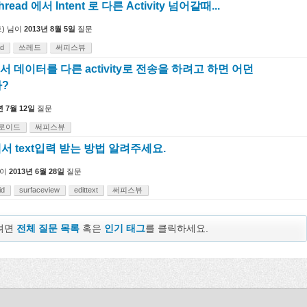
hread 에서 Intent 로 다른 Activity 넘어갈때...
)
님이
2013년 8월 5일
질문
ad
쓰레드
써피스뷰
w 에서 데이터를 다른 activity로 전송을 하려고 하면 어던
?
년 7월 12일
질문
로이드
써피스뷰
w 에서 text입력 받는 방법 알려주세요.
이
2013년 6월 28일
질문
id
surfaceview
edittext
써피스뷰
보려면
전체 질문 목록
혹은
인기 태그
를 클릭하세요.