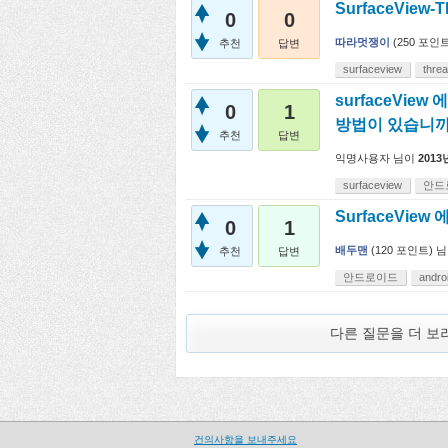
SurfaceView-T
0
0
따라멋쟁이
(
250
포인트
추천
답변
surfaceview
thre
surfaceVie
0
1
방법이 있습니까
추천
답변
익명사용자
님이
2013
surfaceview
안드
SurfaceVie
0
1
배두맨
(
120
포인트)
님
추천
답변
안드로이드
andro
다른 질문을 더 
건의사항을 보내주세요