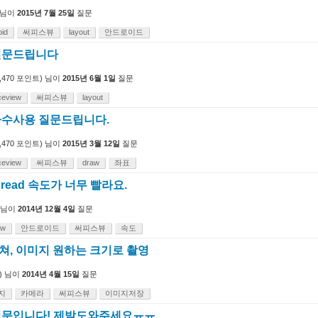
님이
2015년 7월 25일
질문
oid
써피스뷰
layout
안드로이드
w 질문드립니다
,470
포인트)
님이
2015년 6월 1일
질문
ceview
써피스뷰
layout
w 다수사용 질문드립니다.
,470
포인트)
님이
2015년 3월 12일
질문
ceview
써피스뷰
draw
좌표
 thread 속도가 너무 빨라요.
님이
2014년 12월 4일
질문
ew
안드로이드
써피스뷰
속도
w 캡쳐, 이미지 원하는 크기로 촬영
)
님이
2014년 4월 15일
질문
지
카메라
써피스뷰
이미지저장
ew 질문입니다! 제발도와주세요ㅠㅠ