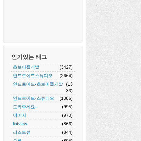
인기있는 태그
초보어플개발
(3427)
안드로이드스튜디오
(2664)
안드로이드-초보어플개발
(13
33)
안드로이드-스튜디오
(1086)
도와주세요-
(995)
이미지
(970)
listview
(866)
리스트뷰
(844)
오류
(805)