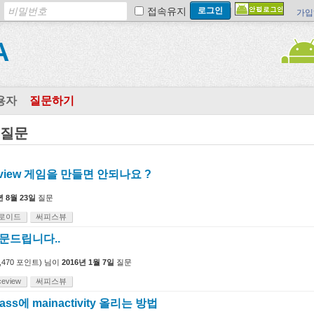
접속유지
가입
A
용자
질문하기
 질문
eview 게임을 만들면 안되나요 ?
년 8월 23일
질문
로이드
써피스뷰
 질문드립니다..
,470
포인트)
님이
2016년 1월 7일
질문
ceview
써피스뷰
class에 mainactivity 올리는 방법