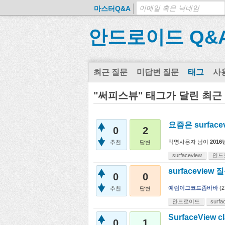
마스터Q&A
안드로이드 Q&
최근 질문
미답변 질문
태그
사
"써피스뷰" 태그가 달린 최근
요즘은 surfac
0
2
익명사용자
님이
2016
추천
답변
surfaceview
안드
surfaceview
0
0
예림이그코드좀바바
(
2
추천
답변
안드로이드
surfa
SurfaceView 
0
1