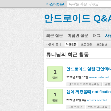
마스터Q&A
안드로이드 Q&
최근 질문
미답변 질문
태그
사
사용자: 류니
최근활동
모든질문
모든답변
류니님의 최근 활동
안드로이드 알람 팝업엑
1
2021년 12월 10일
answer selected
답변
안드로이드-초보어플개발
알람
앱이 꺼졌을때 notificati
1
2021년 12월 6일
answer selected
답변
도와주세요-
안드로이드개발