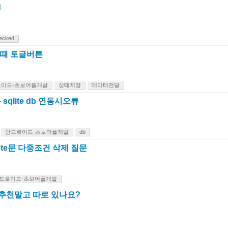
d
ecked
때 토글버튼
로이드-초보어플개발
상태저장
데이터전달
e 와 sqlite db 연동시오류
안드로이드-초보어플개발
db
elete문 다중조건 삭제 질문
드로이드-초보어플개발
 추천말고 따로 있나요?