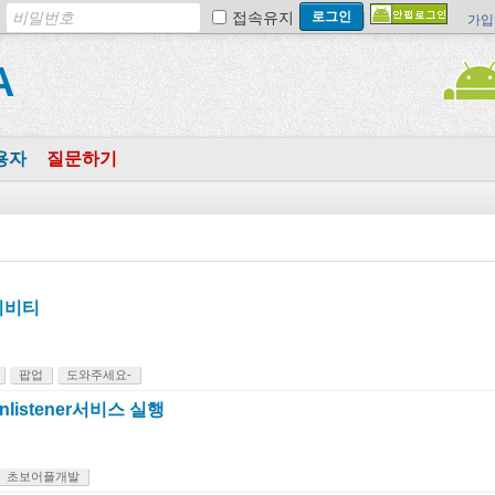
접속유지
가입
A
용자
질문하기
티비티
팝업
도와주세요-
onlistener서비스 실행
초보어플개발