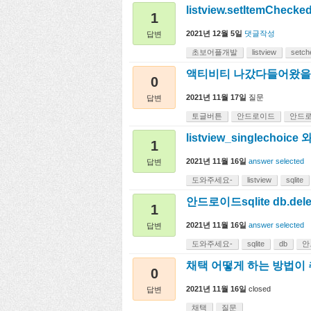
listview.setItemChecke
1
2021년 12월 5일
댓글작성
답변
초보어플개발
listview
setch
액티비티 나갔다들어왔을
0
2021년 11월 17일
질문
답변
토글버튼
안드로이드
안드
listview_singlechoic
1
2021년 11월 16일
answer selected
답변
도와주세요-
listview
sqlite
안드로이드sqlite db.d
1
2021년 11월 16일
answer selected
답변
도와주세요-
sqlite
db
안
채택 어떻게 하는 방법이
0
2021년 11월 16일
closed
답변
채택
질문