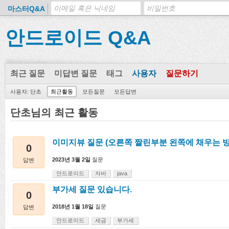
마스터Q&A
안드로이드 Q&A
최근 질문
미답변 질문
태그
사용자
질문하기
사용자: 단초
최근활동
모든질문
모든답변
단초님의 최근 활동
이미지뷰 질문 (오른쪽 짤린부분 왼쪽에 채우는 방
0
2023년 3월 2일
질문
답변
안드로이드
자바
java
부가세 질문 있습니다.
0
2018년 1월 18일
질문
답변
안드로이드
세금
부가세