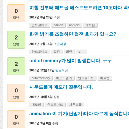
며칠 전부터 애드몹 테스트모드하면 10초마다 렉
0
2017년 8월 28일
수정
답변
안드로이드
admob
android
애드몹
화면 밝기를 조절하면 절전 효과가 있나요?
2
2017년 1월 13일
댓글작성
답변
안드로이드
절전
화면
밝기
out of memory가 많이 발생합니다. ㅜㅜ
2
2016년 12월 19일
댓글작성
답변
outofmemory
메모리관리
안드로이드
비트맵
사운드풀과 메모리 질문입니다.
0
2016년 10월 8일
질문
답변
메모리
안드로이드
사운드풀
animation 이 기기(단말기)마다 다르게 동작합니
0
2016년 9월 8일
수정
답변