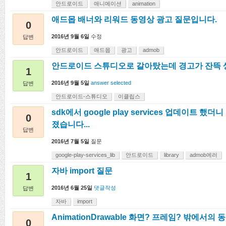
안드로이드
애니메이션
animation
애드몹 배너와 리워드 동영상 광고 질문입니다.
0
2016년 9월 6일
수정
답변
안드로이드
애드몹
광고
admob
안드로이드 스튜디오로 갈아탔는데 경고가 잔뜩 
1
2016년 9월 5일
answer selected
답변
안드로이드-스튜디오
이클립스
sdk에서 google play services 업데이트 
0
졌습니다...
답변
2016년 7월 5일
질문
google-play-services_lib
안드로이드
library
admob에러
자바 import 질문
1
2016년 6월 25일
댓글작성
답변
자바
import
AnimationDrawable 화면? 프레임? 밖에서의 
0