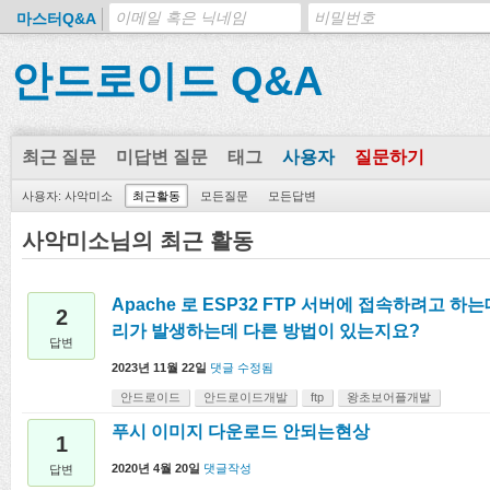
마스터Q&A
안드로이드 Q&A
최근 질문
미답변 질문
태그
사용자
질문하기
사용자: 사악미소
최근활동
모든질문
모든답변
사악미소님의 최근 활동
Apache 로 ESP32 FTP 서버에 접속하려고 하는
2
리가 발생하는데 다른 방법이 있는지요?
답변
2023년 11월 22일
댓글 수정됨
안드로이드
안드로이드개발
ftp
왕초보어플개발
푸시 이미지 다운로드 안되는현상
1
2020년 4월 20일
댓글작성
답변